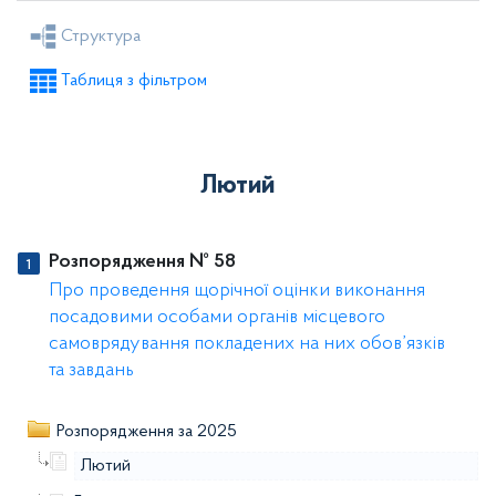
Рішення селищної ради
Рішення виконкому
Структура
Розпорядження голови
Регуляторні акти
Таблиця з фільтром
Проекти рішень селищної ради
Проекти рішень виконкому
Лютий
Розпорядження № 58
Про проведення щорічної оцінки виконання
посадовими особами органів місцевого
самоврядування покладених на них обов’язків
та завдань
Розпорядження за 2025
Лютий