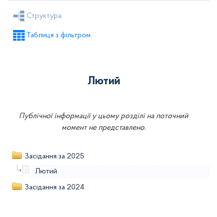
Рішення селищної ради
Рішення виконкому
Структура
Розпорядження голови
Регуляторні акти
Таблиця з фільтром
Проекти рішень селищної ради
Проекти рішень виконкому
Лютий
Публічної інформації у цьому розділі на поточний
момент не представлено.
Засідання за 2025
Лютий
Засідання за 2024