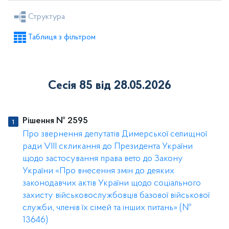
Рішення селищної ради
Рішення виконкому
Структура
Розпорядження голови
Регуляторні акти
Таблиця з фільтром
Проекти рішень селищної ради
Проекти рішень виконкому
Сесія 85 від 28.05.2026
Рішення № 2595
Про звернення депутатів Димерської селищної
ради VІІІ скликання до Президента України
щодо застосування права вето до Закону
України «Про внесення змін до деяких
законодавчих актів України щодо соціального
захисту військовослужбовців базової військової
служби, членів їх сімей та інших питань» (№
13646)