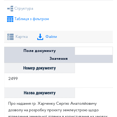
Рішення селищної ради
Рішення виконкому
Структура
Розпорядження голови
Регуляторні акти
Таблиця з фільтром
Проекти рішень селищної ради
Проекти рішень виконкому
Картка
Файли
Поле документу
Значення
Номер документу
2499
Назва документу
Про надання гр. Харченку Сергію Анатолійовичу
дозволу на розробку проєкту землеустрою щодо
відведення земельної ділянки в користування на умовах