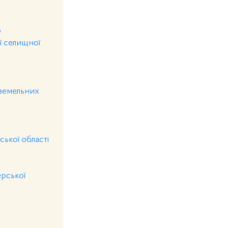
о
ої селищної
 земельних
ської області
рської