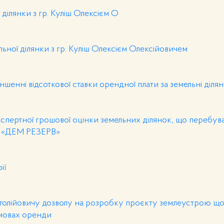
ділянки з гр. Куліш Олексієм О
ної ділянки з гр. Куліш Олексієм Олексійовичем
енні відсоткової ставки орендної плати за земельні діля
спертної грошової оцінки земельних ділянок, що перебув
В «ДЕМ РЕЗЕРВ»
ії
толійовичу дозволу на розробку проєкту землеустрою що
умовах оренди