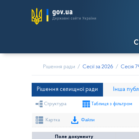
С
Рішення ради
Сесії за 2026
Сесія 7
Рішення селищної ради
Інша публ
Структура
Таблиця з фільтром
Рішення селищної ради
Рішення виконкому
Картка
Файли
Поле документу