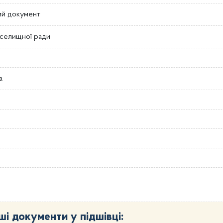
ий документ
 селищної ради
а
ші документи у підшівці: