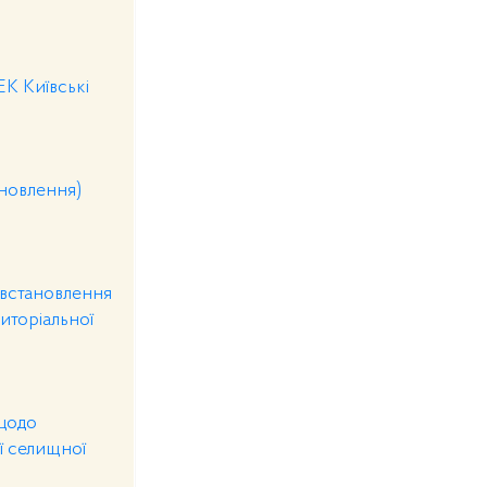
К Київські
новлення)
 встановлення
риторіальної
 щодо
ої селищної