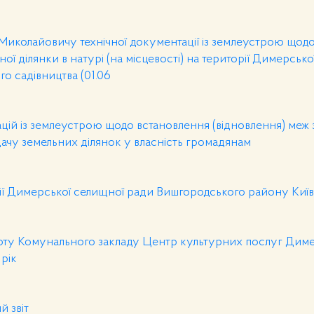
иколайовичу технічної документації із землеустрою щод
ої ділянки в натурі (на місцевості) на території Димерськ
о садівництва (01.06
цій із землеустрою щодо встановлення (відновлення) меж
редачу земельних ділянок у власність громадянам
есії Димерської селищної ради Вишгородського району Київ
боту Комунального закладу Центр культурних послуг Диме
рік
й звіт