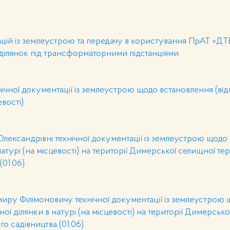
цій із землеустрою та передачу в користування ПрАТ «ДТЕ
 ділянок під трансформаторними підстанціями
ної документації із землеустрою щодо встановлення (від
евості)
Олександрівні технічної документації із землеустрою щодо
атурі (на місцевості) на території Димерської селищної те
(01.06)
иру Філімоновичу технічної документації із землеустрою
ої ділянки в натурі (на місцевості) на території Димерськ
о садівництва (01.06).