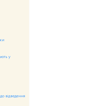
нки
ають у
до відведення