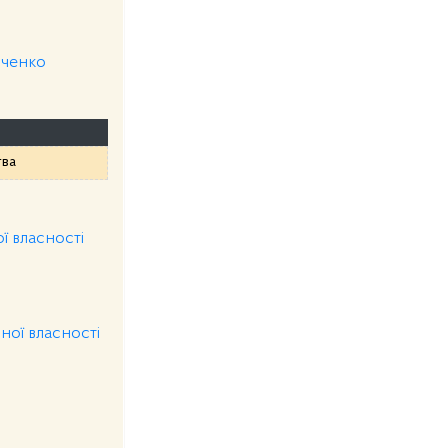
рченко
тва
ї власності
ної власності