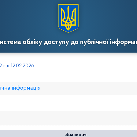
истема обліку доступу до публічної інформац
9 від 12.02.2026
ічна інформація
Розпорядження голови
Регуляторні акти
Проекти рішень
Значення