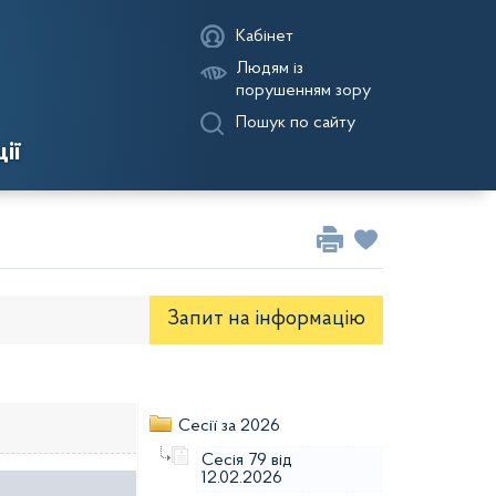
Кабінет
Людям із
порушенням зору
Пошук по сайту
ії
Запит на iнформацію
 селищної ради
Проекти рішень виконкому
Сесії за 2026
Сесія 79 від
12.02.2026